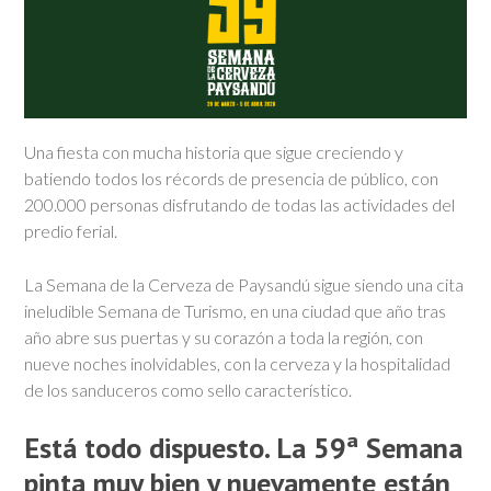
Una fiesta con mucha historia que sigue creciendo y
batiendo todos los récords de presencia de público, con
200.000 personas disfrutando de todas las actividades del
predio ferial.
La Semana de la Cerveza de Paysandú sigue siendo una cita
ineludible Semana de Turismo, en una ciudad que año tras
año abre sus puertas y su corazón a toda la región, con
nueve noches inolvidables, con la cerveza y la hospitalidad
de los sanduceros como sello característico.
Está todo dispuesto. La 59ª Semana
pinta muy bien y nuevamente están